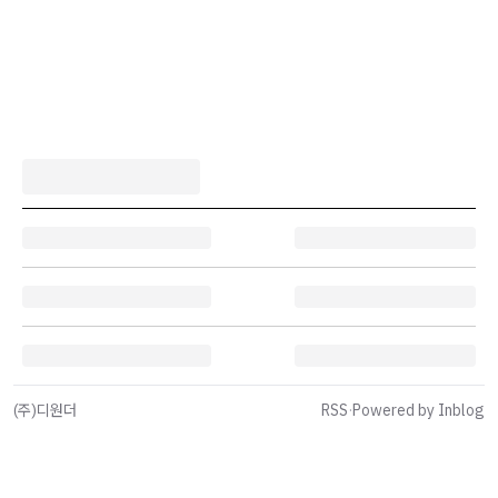
(주)디원더
RSS
·
Powered by Inblog