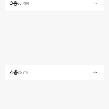
3층
36.73평
4층
35.91평