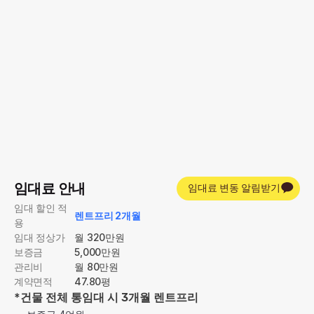
[교대] CC 빌딩
다른 호실
지하 1층
천장 유리창으로 자연광이 스며드는 밝고 아늑한 공간입니다
💬 공실 문의하기
임대료 안내
임대료 변동 알림받기
임대 할인 적
렌트프리 2개월
용
임대 정상가
월 320만원
보증금
5,000만원
관리비
월 80만원
계약면적
47.80평
*건물 전체 통임대 시 
3개월 렌트프리